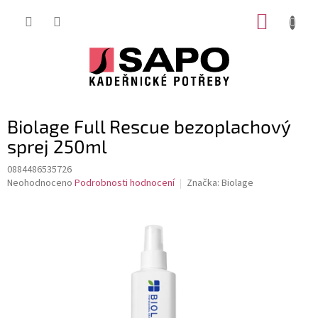
Přejít
NÁKUP
na
obsah
KOŠÍK
Biolage Full Rescue bezoplachový
sprej 250ml
0884486535726
Průměrné
Neohodnoceno
Podrobnosti hodnocení
Značka:
Biolage
hodnocení
produktu
je
0,0
z
5
hvězdiček.