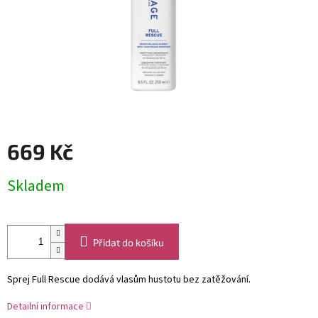
669 Kč
Měrná
Skladem
cena:
Přidat do košíku
Sprej Full Rescue dodává vlasům hustotu bez zatěžování.
Detailní informace