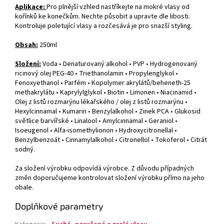
Aplikace:
Pro plnější vzhled nastříkejte na mokré vlasy od
kořínků ke konečkům. Nechte působit a upravte dle libosti.
Kontroluje poletující vlasy a rozčesává je pro snazší styling.
Obsah:
250ml
Složení:
Voda • Denaturovaný alkohol • PVP • Hydrogenovaný
ricinový olej PEG-40 • Triethanolamin • Propylenglykol •
Fenoxyethanol • Parfém • Kopolymer akrylátů/beheneth-25
methakrylátu • Kaprylylglykol • Biotin • Limonen • Niacinamid •
Olej z listů rozmarýnu lékařského / olej z listů rozmarýnu •
Hexylcinnamal • Kumarin • Benzylalkohol • Zinek PCA • Glukosid
světlice barvířské • Linalool • Amylcinnamal • Geraniol •
Isoeugenol • Alfa-isomethylionon • Hydroxycitronellal •
Benzylbenzoát • Cinnamylalkohol • Citronellol • Tokoferol • Citrát
sodný.
Za složení výrobku odpovídá výrobce. Z důvodu případných
změn doporučujeme kontrolovat složení výrobku přímo na jeho
obale.
Doplňkové parametry