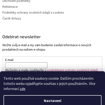
Obchodní podmínky
Reklamace
Podmínky ochrany osobních údajů a cookies
Časté dotazy
Odebírat newsletter
Vložte svůj e-mail a my vám budeme zasílat informace o nových
produktech na našem e-shopu.
E-mail
Vložením e-mailu souhlasíte s
podmínkami ochrany osobních údajů
Tento web používá soubory cookie. Dalším procházením
PŘIHLÁSIT SE
tohoto webu vyjadřujete souhlas s jejich používáním.. Více
informací
zde
.
Nastavení
Vytvořil Shoptet