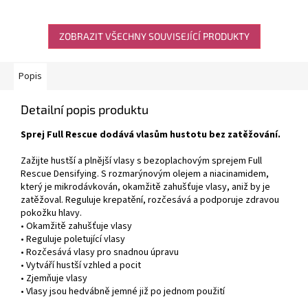
ZOBRAZIT VŠECHNY SOUVISEJÍCÍ PRODUKTY
Popis
Detailní popis produktu
Sprej Full Rescue dodává vlasům hustotu bez zatěžování.
Zažijte hustší a plnější vlasy s bezoplachovým sprejem Full
Rescue Densifying. S rozmarýnovým olejem a niacinamidem,
který je mikrodávkován, okamžitě zahušťuje vlasy, aniž by je
zatěžoval. Reguluje krepatění, rozčesává a podporuje zdravou
pokožku hlavy.
• Okamžitě zahušťuje vlasy
• Reguluje poletující vlasy
• Rozčesává vlasy pro snadnou úpravu
• Vytváří hustší vzhled a pocit
• Zjemňuje vlasy
• Vlasy jsou hedvábně jemné již po jednom použití