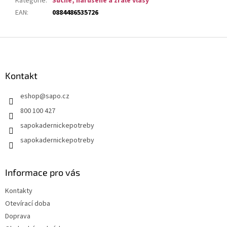
Kategorie
:
Suché, narušené a zralé vlasy
EAN
:
0884486535726
Z
á
p
a
Kontakt
t
eshop
@
sapo.cz
í
800 100 427
sapokadernickepotreby
sapokadernickepotreby
Informace pro vás
Kontakty
Otevírací doba
Doprava