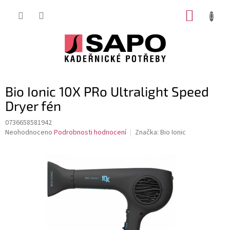
Přejít
NÁKUP
na
obsah
KOŠÍK
Bio Ionic 10X PRo Ultralight Speed
Dryer fén
0736658581942
Průměrné
Neohodnoceno
Podrobnosti hodnocení
Značka:
Bio Ionic
hodnocení
produktu
je
0,0
z
5
hvězdiček.