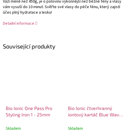
Váží méně než 450g, je o polovinu výkonnější než běžné fény a vlasy
vám vysuší do 10 minut. Svěřte své vlasy do péče fénu, který zajistí
účes plný hydratace a lesku!
Detailní informace
Související produkty
699 Kč
–14 %
Bio Ionic One Pass Pro
Bio Ionic čtverhranný
Styling Iron 1 - 25mm
iontový kartáč Blue Wave
Large 43mm
Skladem
Skladem