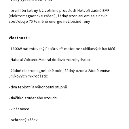
- první fén šetrný k životnímu prostředí. Netvoří žádné EMF
(elektromagnetické záření), žádný ozon ani emise a navíc
spotřebuje 75 % méně energie než běžné fény
Vlastnosti:
- 1800W patentovaný EcoDrive™ motor bez uhlíkových kartáčů
- Natural Volcanic Mineral dodává mikrohydrataci.
- žádné elekromagnetické pole, žádný ozon a žádné emise
uhlíkových mikročástic
- dva teplotní a výkonostní stupně
- tlačítko studeného vzduchu
- 2 nástavce
- ochranný sáček