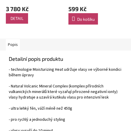
3 780 Kč
599 Kč
DETAIL
Do košíku
Popis
Detailní popis produktu
- technologie Moisturizing Heat udržuje vlasy ve výborné kondici
během úpravy
- Natural Volcanic Mineral Complex (komplex přírodních
vulkanických minerálů které vyzařují přirozené negativní ionty)
vlasy hydratuje a uzavírá kutikulu vlasu pro intenzivní lesk
- ultra lehký fén, váží méně než 450g
- pro rychlý a jednoduchý styling
- vlasy vysuší do 10 minut