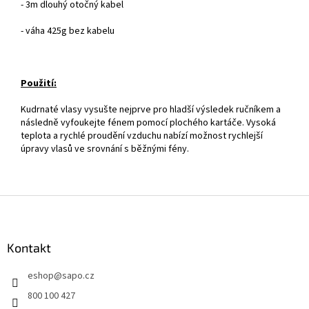
- 3m dlouhý otočný kabel
- váha 425g bez kabelu
Použití:
Kudrnaté vlasy vysušte nejprve pro hladší výsledek ručníkem a
následně vyfoukejte fénem pomocí plochého kartáče. Vysoká
teplota a rychlé proudění vzduchu nabízí možnost rychlejší
úpravy vlasů ve srovnání s běžnými fény.
Z
á
p
a
Kontakt
t
eshop
@
sapo.cz
í
800 100 427