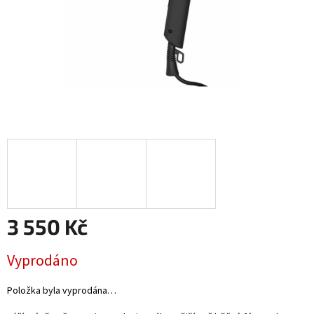
3 550 Kč
Měrná
Vyprodáno
cena:
Položka byla vyprodána…