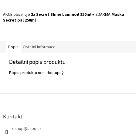
AKCE obsahuje
2x Secret Shine Laminoil 250ml
+ ZDARMA
Maska
Secret pal 250ml
Popis
Ostatní informace
Detailní popis produktu
Popis produktu není dostupný
Z
á
p
a
Kontakt
t
eshop
@
sapo.cz
í