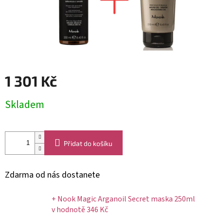
1 301 Kč
Měrná
Skladem
cena:
Přidat do košíku
Zdarma od nás dostanete
+ Nook Magic Arganoil Secret maska 250ml
v hodnotě 346 Kč