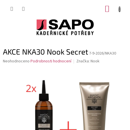
Přejít
NÁKUP
na
obsah
KOŠÍK
AKCE NKA30 Nook Secret
7-9-2026/NKA30
Průměrné
Neohodnoceno
Podrobnosti hodnocení
Značka:
Nook
hodnocení
produktu
je
0,0
z
5
hvězdiček.