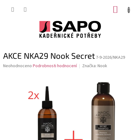
Přejít
NÁKUP
na
obsah
KOŠÍK
AKCE NKA29 Nook Secret
7-9-2026/NKA29
Průměrné
Neohodnoceno
Podrobnosti hodnocení
Značka:
Nook
hodnocení
produktu
je
0,0
z
5
hvězdiček.