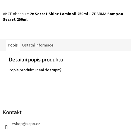
AKCE obsahuje
2x Secret Shine Laminoil 250ml
+ ZDARMA
Šampon
Secret 250ml
Popis
Ostatní informace
Detailní popis produktu
Popis produktu není dostupný
Z
á
p
a
Kontakt
t
eshop
@
sapo.cz
í