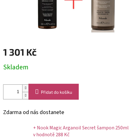
1 301 Kč
Měrná
Skladem
cena:
Přidat do košíku
Zdarma od nás dostanete
+ Nook Magic Arganoil Secret šampon 250ml
v hodnotě 288 Kč