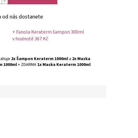
 od nás dostanete
+ Fanola Keraterm šampon 300ml
v hodnotě 367 Kč
sahuje
2x Šampon Keraterm 1000ml
a
2x Maska
m 1000ml
+ ZDARMA
1x Maska Keraterm 1000ml