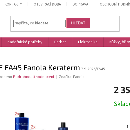
KONTAKTY
OTEVÍRACÍ DOBA
DOPRAVA
OBCHODNÍ PODMÍ
HLEDAT
Kadeřnické potřeby
Barber
Elektronika
Nůžky, břit
m
E FA45 Fanola Keraterm
7-9-2026/FA45
né
noceno
Podrobnosti hodnocení
Značka:
Fanola
ní
2 35
u
Měrná
Skla
cena:
ek.